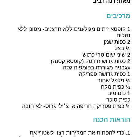
מאת:
דנה רביב
מרכיבים
1 קופסא זיתים מגולענים ללא חרצנים- מסונן ללא
נוזלים
2 כפות שמן
½ בצל
2 שיני שום טרי כתוש
2 כפות גדושות רסק (קופסא קטנה)
עגבניה מגוררת בפומפיה גסה
1 כפית גדושה פפריקה
½ פלפל שחור
½ כפית מלח
1 כוס מים
כפית סוכר
½ כפית פפריקה חריפה או צ׳ילי גרוס- לא חובה
הוראות הכנה
כדי להפחית את המליחות רצוי לשטוף את