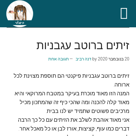
Skip
Skip
Skip
Skip
to
to
to
to
זיתים ברוטב עגבניות
secondary
primary
footer
main
content
sidebar
menu
20 בנובמבר 2020
by
דנה רביב
תגובה אחת
זיתים ברוטב עגבניות פיקנטי הם תוספת מצוינת לכל
ארוחה.
המנה הזו מאוד מוכרת בעיקר במטבח המרוקאי והיא
מאוד קלה להכנה ומה שהכי כיף זה שהמתכון מכיל
מרכיבים פשוטים שתמיד יש לנו בבית.
אני מאוד אוהבת לשלב את הזיתים עם כל כך הרבה
דברים כמו עוף, קציצות, אורז לבן או כל מאכל אחר.