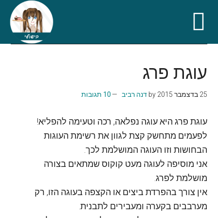
Skip
Skip
Skip
Skip
to
to
to
to
עוגת פרג
secondary
primary
footer
main
content
sidebar
menu
25 בדצמבר 2015
by
דנה רביב
10 תגובות
עוגת פרג היא עוגה נפלאה, רכה וטעימה להפליא!
לפעמים מתחשק קצת לגוון את רשימת העוגות
הבחושות וזו העוגה המושלמת לכך.
אני מוסיפה לעוגה מעט קוקוס שמתאים בצורה
מושלמת לפרג.
אין צורך בהפרדת ביצים או הקצפה בעוגה הזו, רק
מערבבים בקערה ומעבירים לתבנית.