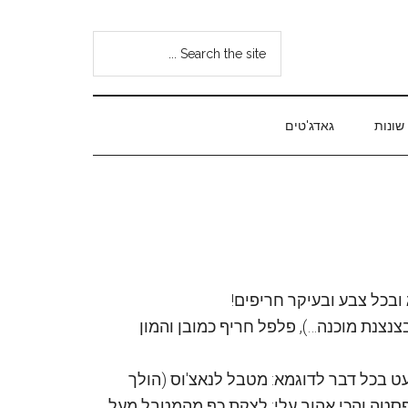
Search
the
site
...
שונות
גאדג'טים
 ובכל צבע ובעיקר חריפים!
נצנת מוכנה…), פלפל חריף כמובן והמון
בכל דבר לדוגמא: מטבל לנאצ'וס (הולך
לפסטה והכי אהוב עלי: לצקת כף מהמטבל מעל