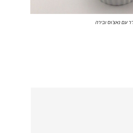
עם נאצ'וס ובירה