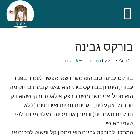
Skip
Skip
Skip
Skip
to
to
to
to
בורקס גבינה
secondary
primary
footer
main
content
sidebar
menu
21 ביולי 2013
by
דנה רביב
6 תגובות
בורקס גבינה טוב הוא משהו שאי אפשר לעמוד בפניו!
עבורי, היתרון בבורקס ביתי הוא שאני קובעת בדיוק מה
הוא מכיל. אני משתמשת בבצק פילאס תורקי שהוא דק
יותר מבצק עלים, בגבינות טריות ואיכותיות (ללא
חומרים משמרים) וכמובן אני מכינה מילוי מיוחד לפי
טעמי האישי.
המתכון לבורקס גבינה הוא מתכון קל ופשוט להכנה אז