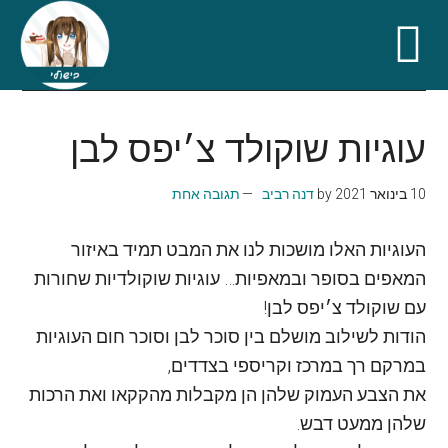
Skip
Skip
Skip
Skip
to
to
to
to
עוגיות שוקולד צ׳יפס לבן
secondary
primary
footer
main
content
sidebar
menu
10 בינואר 2021
by
דנה רביב
תגובה אחת
העוגיות האלו מושכות לנו את המבט תמיד באיזור
המאפים בסופר ובמאפיות… עוגיות שוקולדיות שחורות
עם שוקולד צ׳יפס לבן!
הודות לשילוב מושלם בין סוכר לבן וסוכר חום העוגיות
במרקם רך במרכז וקריספי בצדדים,
את הצבע העמוק שלהן הן מקבלות מהקקאו ואת הרכות
שלהן ממעט דבש.