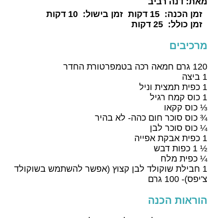
מאת:
דנה רביב
זמן הכנה:
15 דקות
זמן בישול:
10 דקות
זמן כולל:
25 דקות
מרכיבים
120 גרם חמאה רכה בטמפרטורת החדר
1 ביצה
1 כפית תמצית וניל
1 כוס קמח רגיל
⅓ כוס קקאו
¾ כוס סוכר חום כהה- לא בהיר
¼ כוס סוכר לבן
1 כפית אבקת אפייה
½ 1 כפות דבש
¼ כפית מלח
1 חבילת שוקולד לבן קצוץ (אפשר להשתמש בשוקולד
צ'יפס)- 100 גרם
הוראות הכנה