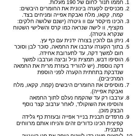
חממו תנור לחום של 190 מעלות.
מכניסים לקערה בינונית את החומרים היבשים:
קמח, קקאו, מלח ואבקת אפייה ומניחים בצד.
הכינו מיקסר עם וו גיטרה (ישנם שלושה חלקים:
מקציף, וו לישה שנראה כמו קרס והשלישי השטוח
שנקרא גיטרה).
ניתן גם להכין בצורה ידנית עם כף עץ.
בתוך הקערה ערבבו את החמאה, סוכר לבן וסוכר
חום למשך דקה, עד לתערובת אחידה.
הוסיפו דבש, תמצית וניל וביצה וערבבו למשך
דקה נוספת. (יש להוריד בעזרת מרית את החמאה
שנדבקת בתחתית הקערה לפני הוספת
המרכיבים).
מוסיפים את החומרים היבשים (קמח, קקאו, מלח
ואבקת אפייה).
ערבבו רק עד שהקמח נעלם לתוך החמאה
והוסיפו את השוקולד, לאחר ערבוב קצר נוסף
הבצק מוכן.
מרפדים תבנית בנייר אפייה ובעזרת כף גלידה
קפיצית הכינו כדורים זהים והניחו אותם מרווחים
בתבנית.
לוחצים מעט כדי לשטח טיפה את פני העוגייה