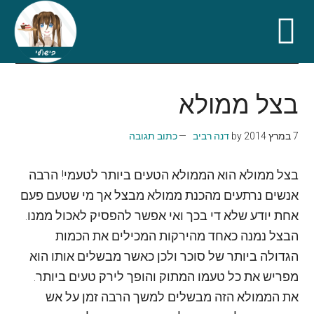
Skip
Skip
Skip
Skip
to
to
to
to
בצל ממולא
secondary
primary
footer
main
content
sidebar
menu
7 במרץ 2014
by
דנה רביב
כתוב תגובה
בצל ממולא הוא הממולא הטעים ביותר לטעמי! הרבה
אנשים נרתעים מהכנת ממולא מבצל אך מי שטעם פעם
אחת יודע שלא די בכך ואי אפשר להפסיק לאכול ממנו.
הבצל נמנה כאחד מהירקות המכילים את הכמות
הגדולה ביותר של סוכר ולכן כאשר מבשלים אותו הוא
מפריש את כל טעמו המתוק והופך לירק טעים ביותר.
את הממולא הזה מבשלים למשך הרבה זמן על אש