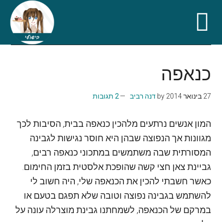
Skip
Skip
Skip
Skip
to
to
to
to
כנאפה
secondary
primary
footer
main
content
sidebar
menu
27 בינואר 2014
by
דנה רביב
2 תגובות
המון אנשים נרתעים מלהכין כנאפה בבית, הסיבות לכך
מגוונות אך הנפוצה שבהן היא חוסר נגישות לגבינה
המסורתית שבה משתמשים במתכוני כנאפה רבים,
גביינת צאן חצי קשה שהופכת אלסטית בזמן החימום.
כאשר חשבתי להכין את הכנאפה שלי, היה חשוב לי
להשתמש בגבינה נפוצה וטובה שלא תפגם בטעם או
במרקם של הכנאפה, לשמחתנו גבינת מוצרלה עונה על