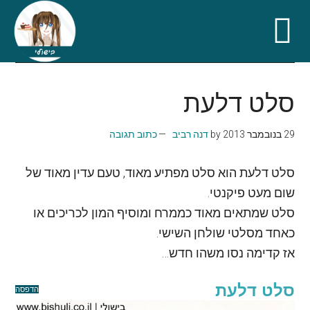
Skip
Skip
Skip
Skip
to
to
to
to
סלט דלעת
secondary
primary
footer
main
content
sidebar
menu
29 בנובמבר 2013
by
דנה רביב
כתוב תגובה
סלט דלעת הוא סלט מפתיע מאוד, טעם עדין מאוד של
שום מעט פיקנטי.
סלט שמתאים מאוד כממרח ומוסיף המון לכריכים או
כאחד מסלטי שולחן השישי.
אז קדימה נסו משהו חדש…
סלט דלעת
הדפסה