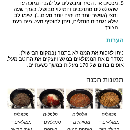
מכסים את הסיר ומבשלים על להבה נמוכה עד
שהפלפלים מתרככים והמילוי מבושל. בערך שעה
וחצי (אפשר יותר זה יהיה יותר טעים...). שימו לב
שלא נגמרים הנוזלים, ניתן להוסיף מעט מים בעת
הצורך.
הערות
ניתן לאפות את הממולא בתנור (במקום הבישול),
מסדרים את הממולאים במגש ויוצקים את הרוטב מעל.
אופים בחום של 170 מעלות במשך כשעתיים.
תמונות הכנה
פלפלים
פלפלים
פלפלים
פלפלים
ממולאים –
ממולאים –
ממולאים –
ממולאים –
המילוי מוכן
הוספת המים
הוספת
טיגון הבשר