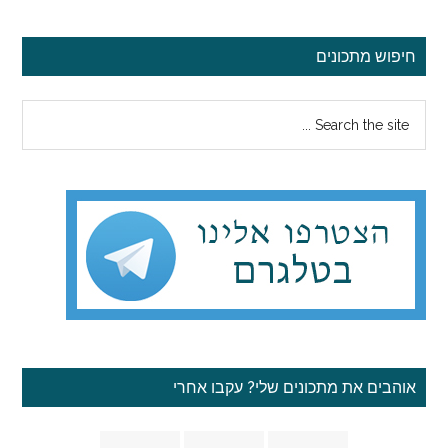
סרגל
חיפוש מתכונים
צדדי
Search
ראשי
the
site
...
אוהבים את מתכונים שלי? עקבו אחרי