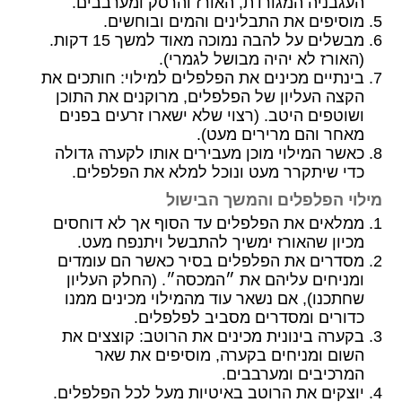
העגבניה המגורדת, האורז והרסק ומערבבים.
מוסיפים את התבלינים והמים ובוחשים.
מבשלים על להבה נמוכה מאוד למשך 15 דקות.
(האורז לא יהיה מבושל לגמרי).
בינתיים מכינים את הפלפלים למילוי: חותכים את
הקצה העליון של הפלפלים, מרוקנים את התוכן
ושוטפים היטב. (רצוי שלא ישארו זרעים בפנים
מאחר והם מרירים מעט).
כאשר המילוי מוכן מעבירים אותו לקערה גדולה
כדי שיתקרר מעט ונוכל למלא את הפלפלים.
מילוי הפלפלים והמשך הבישול
ממלאים את הפלפלים עד הסוף אך לא דוחסים
מכיון שהאורז ימשיך להתבשל ויתנפח מעט.
מסדרים את הפלפלים בסיר כאשר הם עומדים
ומניחים עליהם את ״המכסה״. (החלק העליון
שחתכנו), אם נשאר עוד מהמילוי מכינים ממנו
כדורים ומסדרים מסביב לפלפלים.
בקערה בינונית מכינים את הרוטב: קוצצים את
השום ומניחים בקערה, מוסיפים את שאר
המרכיבים ומערבבים.
יוצקים את הרוטב באיטיות מעל לכל הפלפלים.