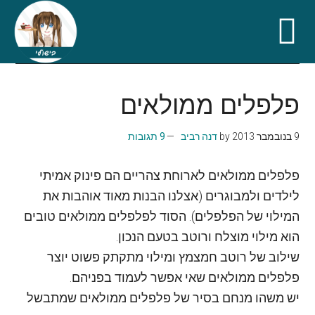
Skip
Skip
Skip
Skip
to
to
to
to
פלפלים ממולאים
secondary
primary
footer
main
content
sidebar
menu
9 בנובמבר 2013
by
דנה רביב
9 תגובות
פלפלים ממולאים לארוחת צהריים הם פינוק אמיתי
לילדים ולמבוגרים (אצלנו הבנות מאוד אוהבות את
המילוי של הפלפלים). הסוד לפלפלים ממולאים טובים
הוא מילוי מוצלח ורוטב בטעם הנכון.
שילוב של רוטב חמצמץ ומילוי מתקתק פשוט יוצר
פלפלים ממולאים שאי אפשר לעמוד בפניהם.
יש משהו מנחם בסיר של פלפלים ממולאים שמתבשל