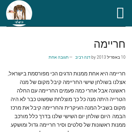
Skip
Skip
Skip
Skip
to
to
to
to
חריימה
secondary
primary
footer
main
content
sidebar
menu
10 באפריל 2013
by
דנה רביב
תגובה אחת
חריימה היא אחת ממנות הדגים הכי מפורסמת בישראל,
אצלנו בשולחן שישי החריימה קיבל מקום של מנה
ראשונה אבל אחרי כמה פעמים החריימה עם החלה
הטרייה היתה מנה כל כך מוצלחת שפשוט כבר לא היה
מקום בשביל המנה העיקרית והחריימה קיבל את מרכז
הבמה. היום שולחן יום השישי שלנו בדרך כלל מורכב
ממנות ראשונות של סלטים וסיר חריימה גדול ומושקע.