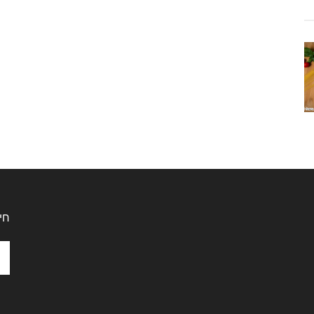
חי
ch
the
ite
...